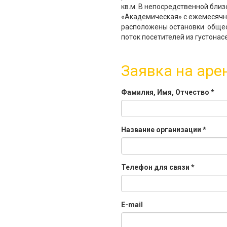
кв.м. В непосредственной бли
«Академическая» с ежемесячн
расположены остановки общест
поток посетителей из густонас
Заявка на аре
Фамилия, Имя, Отчество
*
Название организации
*
Телефон для связи
*
E-mail