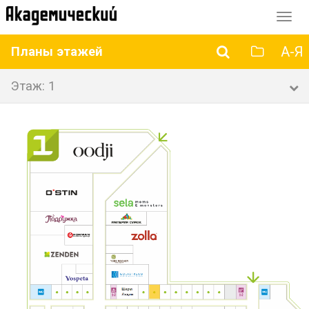
Перек
навиг
А-Я
Планы этажей
Этаж: 1