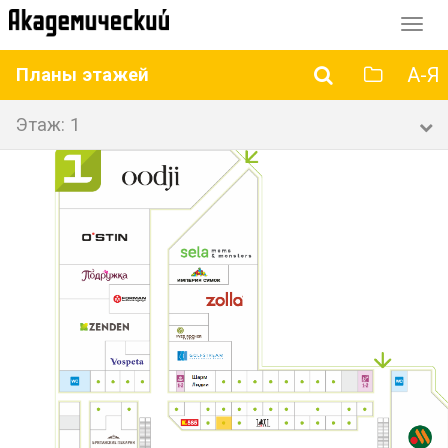
Перек
навиг
А-Я
Планы этажей
Этаж: 1