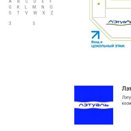
A
B
C
D
E
F
G
K
L
M
N
O
S
T
V
W
X
Z
3
5
Лэ
Лэту
косм