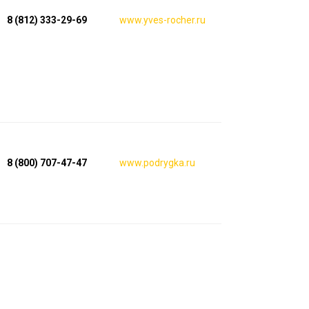
8 (812) 333-29-69
www.yves-rocher.ru
8 (800) 707-47-47
www.podrygka.ru