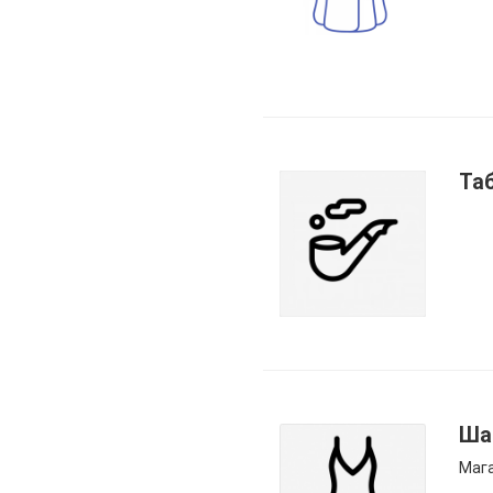
Та
Ша
Маг