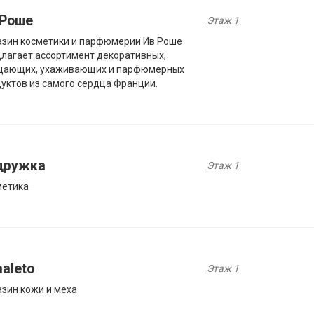
 Роше
Этаж 1
зин косметики и парфюмерии Ив Роше
лагает ассортимент декоративных,
щающих, ухаживающих и парфюмерных
уктов из самого сердца Франции.
дружка
Этаж 1
метика
aleto
Этаж 1
зин кожи и меха