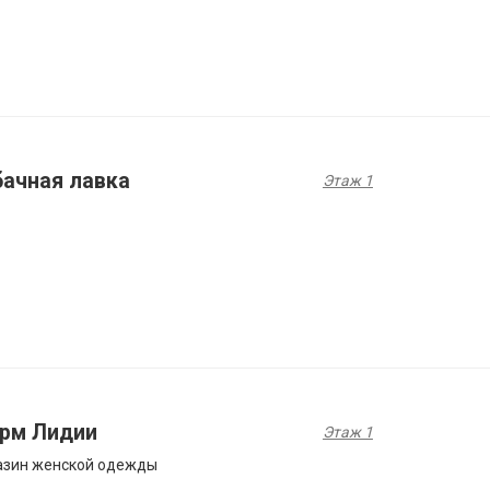
бачная лавка
Этаж 1
рм Лидии
Этаж 1
азин женской одежды