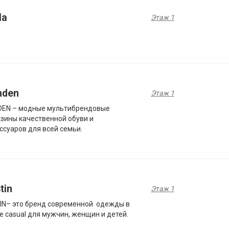
la
Этаж 1
nden
Этаж 1
DEN – модные мультибрендовые
зины качественной обуви и
ссуаров для всей семьи.
tin
Этаж 1
IN– это бренд современной одежды в
е casual для мужчин, женщин и детей.