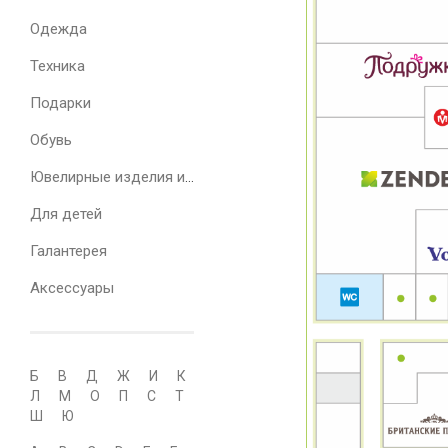
Одежда
Техника
Подарки
Обувь
Ювелирные изделия и часы
Для детей
Галантерея
Аксессуары
Б
В
Д
Ж
И
К
Л
М
О
П
С
Т
Ш
Ю