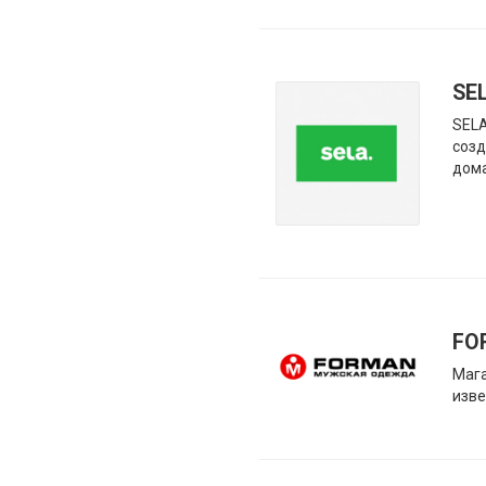
SE
SELA
созд
дома
FO
Мага
изве