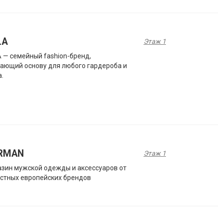
LA
Этаж 1
 — семейный fashion-бренд,
ающий основу для любого гардероба и
.
RMAN
Этаж 1
зин мужской одежды и аксессуаров от
стных европейских брендов