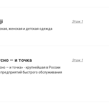
ji
Этаж 1
кая, женская и детская одежда
сно — и точка
Этаж 1
сно — и точка» - крупнейшая в России
 предприятий быстрого обслуживания