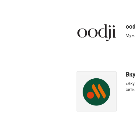
ood
Мужс
Вку
«Вку
сеть