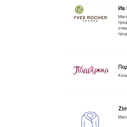
Ив
Мага
пред
очи
прод
По
Кос
Zim
Мага