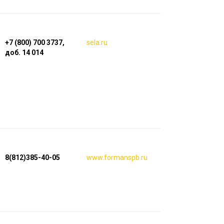
+7 (800) 700 3737,
sela.ru
доб. 14 014
8(812)385-40-05
www.formanspb.ru