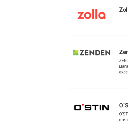
Zol
Ze
ZEN
мага
аксе
O`S
O’ST
стил