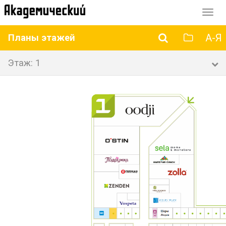
Перек
навиг
А-Я
Планы этажей
Этаж: 1